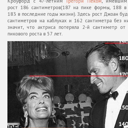
Кроуфорд с 47-летним
Грегори Пеком
, имевшим
рост 186 сантиметров(187 на пике формы, 188 в 
183 в последние годы жизни). Здесь рост Джоан бу
сантиметров на каблуках и 162 сантиметра без ни
значит, что актриса потеряла 2-й сантиметр от 
пикового роста в 57 лет.