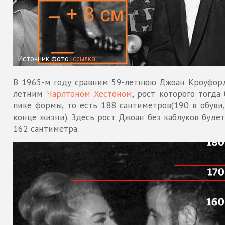
Источник фото:
ссылка
В 1965-м году сравним 59-летнюю Джоан Кроуфорд
летним
Чарлтоном Хестоном
, рост которого тогда
пике формы, то есть 188 сантиметров(190 в обуви,
конце жизни). Здесь рост Джоан без каблуков буде
162 сантиметра.