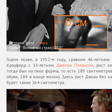
Источник фото:
ссылка
Фильм: "Внезапный страх(1952)"
Годом позже, в 1952-м году, сравним 46-летнюю
Кроуфорд с 33-летним
Джеком Пэлансом
, рост к
тогда был на пике формы, то есть 189 сантиметров
обуви, 184 в конце жизни). Здесь рост Джоан без к
будет также 164 сантиметра.