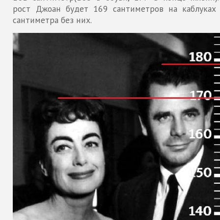
рост Джоан будет 169 сантиметров на каблуках
сантиметра без них.