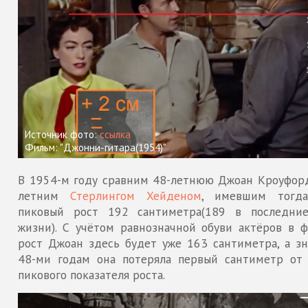
Источник фото:
ссылка
Фильм: "Джонни-гитара(1954)"
В 1954-м году сравним 48-летнюю Джоан Кроуфорд
летним
Стерлингом Хейденом
, имевшим тогд
пиковый рост 192 сантиметра(189 в последни
жизни). С учётом равнозначной обуви актёров в ф
рост Джоан здесь будет уже 163 сантиметра, а зн
48-ми годам она потеряла первый сантиметр от 
пикового показателя роста.