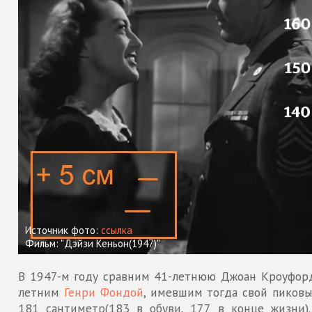
Источник фото:
ссылка
Фильм: "Дэйзи Кеньон(1947)"
В 1947-м году сравним 41-летнюю Джоан Кроуфорд
летним
Генри Фондой
, имевшим тогда свой пиковы
181 сантиметр(183 в обуви, 177 в конце жизни).