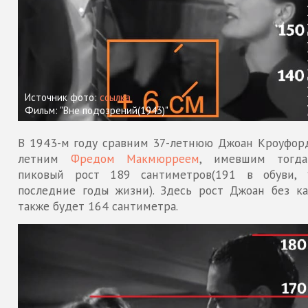
Источник фото:
ссылка
Фильм: "Вне подозрений(1943)"
В 1943-м году сравним 37-летнюю Джоан Кроуфорд
летним
Фредом Макмюрреем
, имевшим тогд
пиковый рост 189 сантиметров(191 в обуви,
последние годы жизни). Здесь рост Джоан без ка
также будет 164 сантиметра.