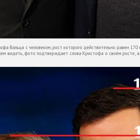
офа Вальца с человеком, рост которого действительно равен 170 
жем видеть, фото подтверждает слова Кристофа о своём росте, а