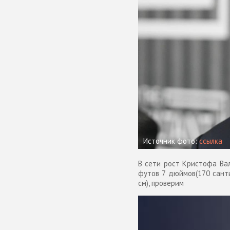
Источник фото:
ссылка
В сети рост Кристофа Вал
футов 7 дюймов(170 санти
см), проверим