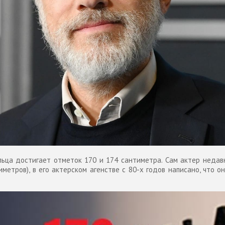
ьца достигает отметок 170 и 174 сантиметра. Сам актер недавн
метров), в его актерском агенстве с 80-х годов написано, что о