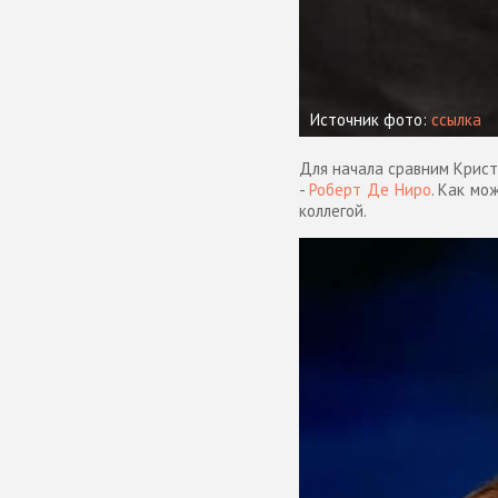
Источник фото:
ссылка
Для начала сравним Крист
-
Роберт Де Ниро
. Как мо
коллегой.