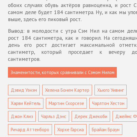
обоих случаях обувь актёров равноценна, и рост С
самом деле будет 184 сантиметра. Ну, и как мы уп
выше, здесь его пиковый рост.
Вывод: в молодости с утра Сэм Нил на самом дел
рост 184 сантиметра, как и говорил. На сегодняш
день его рост достигает максимальной отмет
сантиметр, который проседает к вечеру д
сантиметров.
Дэвид Уэнэм
Хелена Бонем Картер
Хьюго Уивинг
Харви Кейтель
Мартин Скорсезе
Чарлтон Хестон
Джон Клиз
Чарльз Дэнс
Дерек Джекоби
Джеймс Ф
Ричард Аттенборо
Хорхе Гарсиа
Брайан Браун