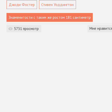
Джоди Фостер
Стивен Уоддингтон
Мне нравитс
5731 просмотр