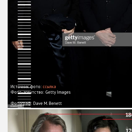
Источник фото:
ссылка
Фото-агентство: Getty Images
Фотограф: Dave M. Benett