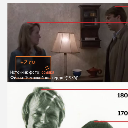
Источник фото:
ссылка
Фильм: "Беспокойное сердце(1985)"