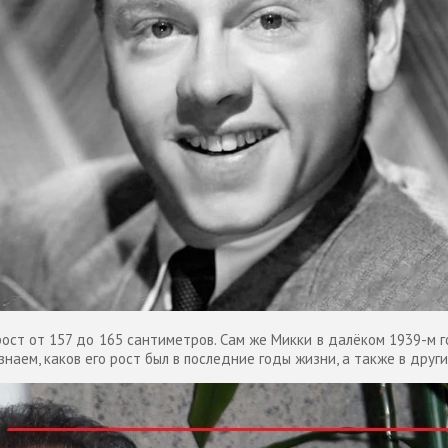
ост от 157 до 165 сантиметров. Сам же Микки в далёком 1939-м го
Узнаем, каков его рост был в последние годы жизни, а также в друг