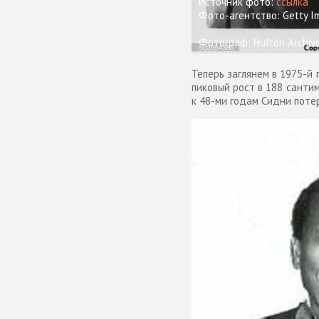
Источник фото:
ссылка
Фото-агентство: Getty I
Фотограф: Hulton Archiv
Теперь заглянем в 1975-й 
пиковый рост в 188 санти
к 48-ми годам Сидни потер