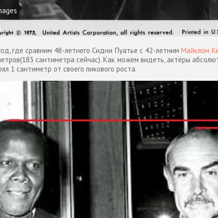
mages
e
год, где сравним 48-летнего Сидни Пуатье с 42-летним
Майклом К
метров(183 сантиметра сейчас). Как можем видеть, актёры абсолют
ял 1 сантиметр от своего пикового роста.