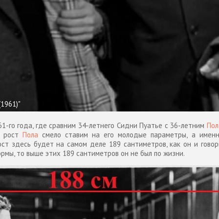
1961)"
61-го года, где сравним 34-летнего Сидни Пуатье с 36-летним
Пол
о рост
Пола
смело ставим на его молодые параметры, а именн
ост здесь будет на самом деле 189 сантиметров, как он и говори
рмы, то выше этих 189 сантиметров он не был по жизни.