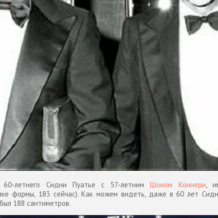
м 60-летнего Сидни Пуатье с 57-летним
Шоном Коннери
, 
ике формы, 183 сейчас). Как можем видеть, даже в 60 лет Сид
 был 188 сантиметров.