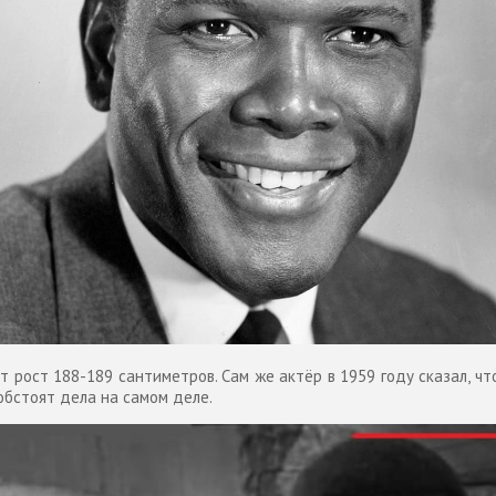
 рост 188-189 сантиметров. Сам же актёр в 1959 году сказал, чт
 обстоят дела на самом деле.