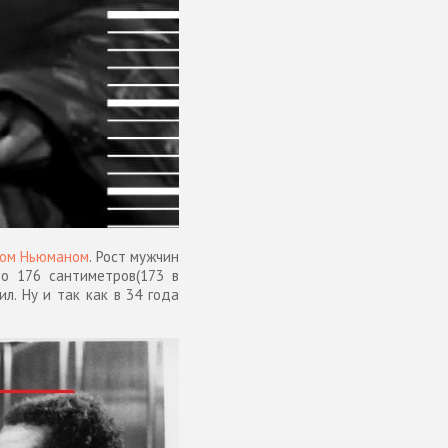
ом Ньюманом
. Рост мужчин
о 176 сантиметров(173 в
л. Ну и так как в 34 года