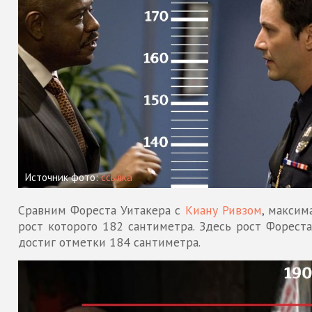
Источник фото:
ссылка
Сравним Фореста Уитакера с
Киану Ривзом
, максим
рост которого 182 сантиметра. Здесь рост Фореста
достиг отметки 184 сантиметра.