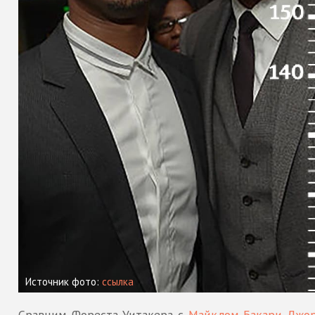
Источник фото:
ссылка
Сравним Фореста Уитакера с
Майклом Бакари Джо