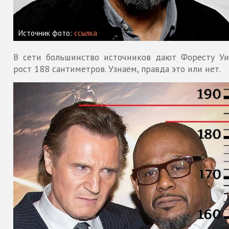
Источник фото:
ссылка
В сети большинство источников дают Форесту Уи
рост 188 сантиметров. Узнаем, правда это или нет.