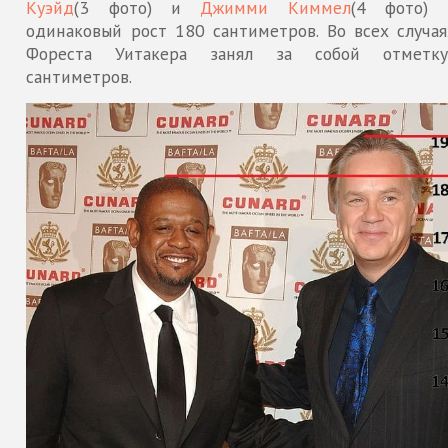
Куэйд
(3 фото) и
Джимми Киммел
(4 фото) 
одинаковый рост 180 сантиметров. Во всех случая
Фореста Уитакера занял за собой отметк
сантиметров.