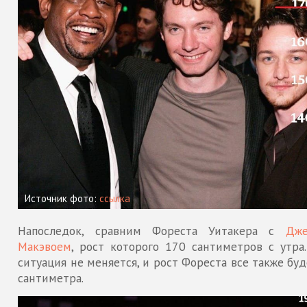
Источник фото:
ссылка
Напоследок, сравним Фореста Уитакера с
Дж
Макэвоем
, рост которого 170 сантиметров с утра.
ситуация не меняется, и рост Фореста все также бу
сантиметра.