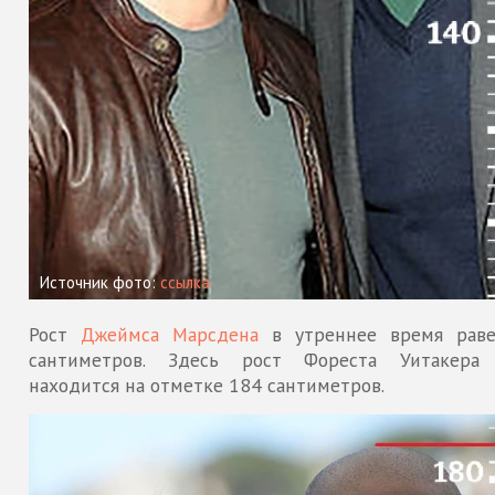
Источник фото:
ссылка
Рост
Джеймса Марсдена
в утреннее время рав
сантиметров. Здесь рост Фореста Уитакера
находится на отметке 184 сантиметров.