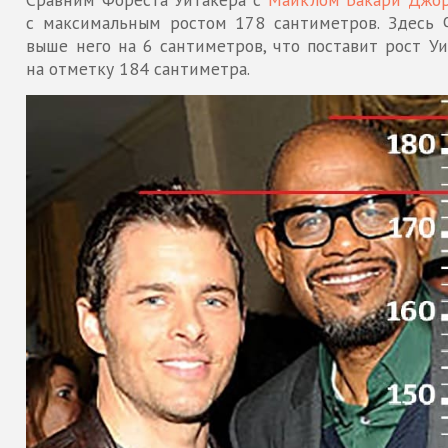
с максимальным ростом 178 сантиметров. Здесь 
выше него на 6 сантиметров, что поставит рост Уи
на отметку 184 сантиметра.