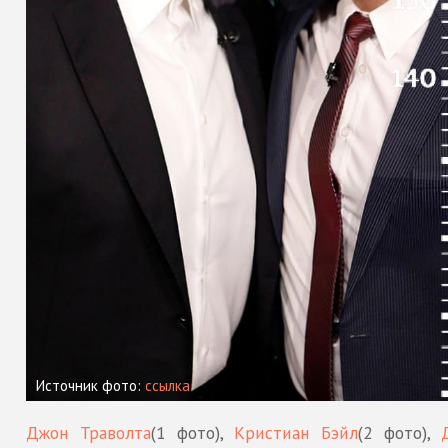
Источник фото:
ссылка
Джон Траволта
(1 фото),
Кристиан Бэйл
(2 фото),