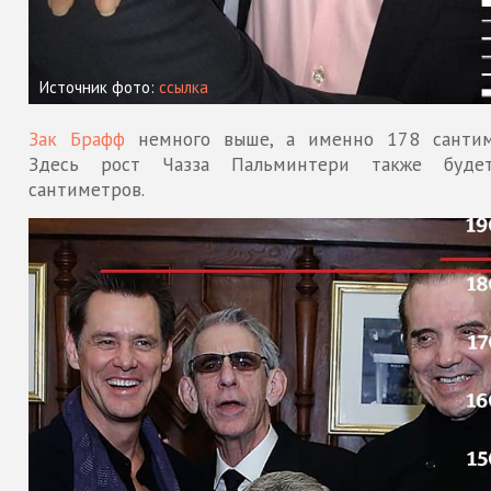
Источник фото:
ссылка
Зак Брафф
немного выше, а именно 178 сантим
Здесь рост Чазза Пальминтери также буде
сантиметров.