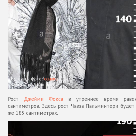
Источник фото:
ссылка
Фото-агентство: Alamy
Рост
Джейми Фокса
в утреннее время раве
сантиметров. Здесь рост Чазза Пальминтери будет 
же 185 сантиметрах.