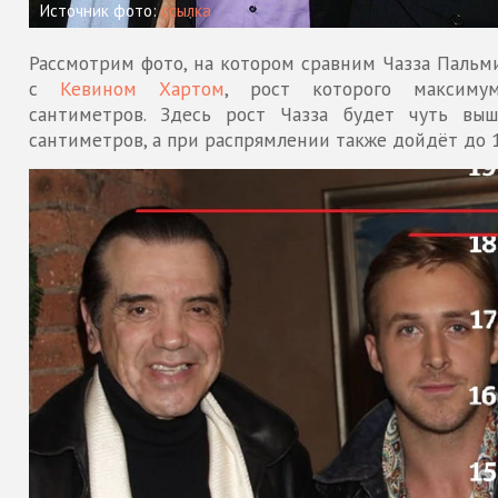
Источник фото:
ссылка
Рассмотрим фото, на котором сравним Чазза Пальм
с
Кевином Хартом
, рост которого максиму
сантиметров. Здесь рост Чазза будет чуть вы
сантиметров, а при распрямлении также дойдёт до 