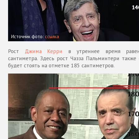
Источник фото:
ссылка
Рост
Джима Керри
в утреннее время раве
сантиметра. Здесь рост Чазза Пальминтери также 
будет стоять на отметке 185 сантиметров.