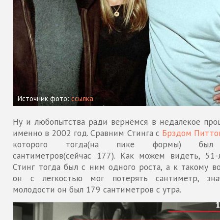
Источник фото:
ссылка
Ну и любопытства ради вернёмся в недалекое прош
именно в 2002 год. Сравним Стинга с
Брэдом Питто
которого тогда(на пике формы) бы
сантиметров(сейчас 177). Как можем видеть, 51-
Стинг тогда был с ним одного роста, а к такому в
он с легкостью мог потерять сантиметр, зн
молодости он был 179 сантиметров с утра.