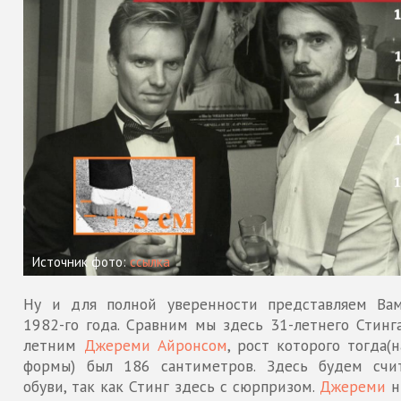
Источник фото:
ссылка
Ну и для полной уверенности представляем Ва
1982-го года. Сравним мы здесь 31-летнего Стинга
летним
Джереми Айронсом
, рост которого тогда(
формы) был 186 сантиметров. Здесь будем счи
обуви, так как Стинг здесь с сюрпризом.
Джереми
н