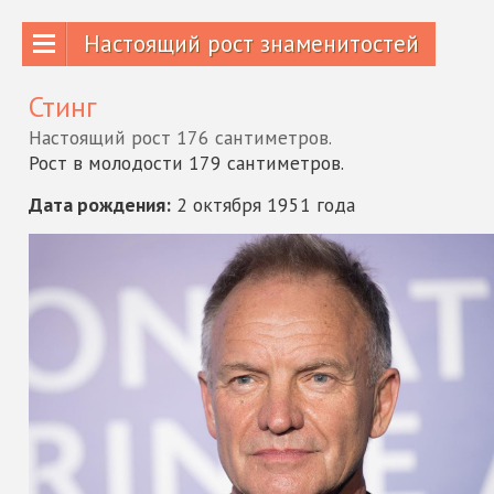
Настоящий рост знаменитостей
Стинг
Настоящий рост 176 сантиметров.
Рост в молодости 179 сантиметров.
Дата рождения:
2 октября 1951 года