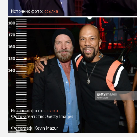
Источник фото:
ссылка
Источник фото:
ссылка
Фото-агентство: Getty Images
Фотограф: Kevin Mazur