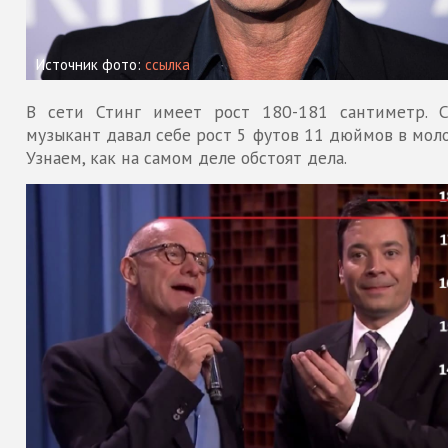
Источник фото:
ссылка
В сети Стинг имеет рост 180-181 сантиметр. 
музыкант давал себе рост 5 футов 11 дюймов в мол
Узнаем, как на самом деле обстоят дела.