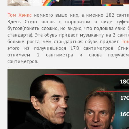
Источник фото:
ссылка
Том Хэнкс
немного выше них, а именно 182 санти
Здесь Стинг вновь с сюрпризом в виде туфе
бутсов(понять сложно, но видно, что подошва явно
стандарта). Эта обувь придает музыканту на 2 сан
больше роста, чем стандартная обувь придает
То
этого из получившихся 178 сантиметров Сти
отнимаем 2 сантиметра и снова получае
сантиметров.