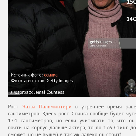
Источник фото:
ссылка
Фото-агентство: Getty Images
Фотограф: Jemal Countess
Рост
Чазза Пальминтери
в утреннее время рав
сантиметров. Здесь рост Стинга вообще будет чут
174 сантиметров, но если учитывать то, что он
почти на корпус дальше актёра, то до 176 Стинг д
сможет, но не выше(не так уж далеко он стоит).