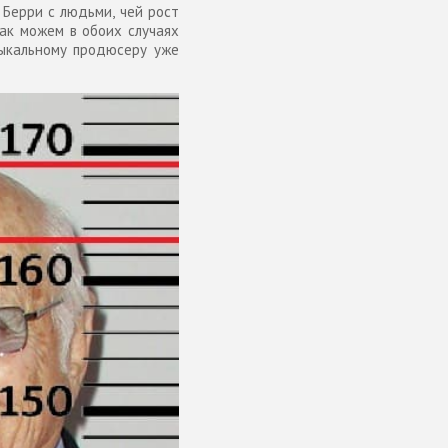
 Берри с людьми, чей рост
Как можем в обоих случаях
зыкальному продюсеру уже