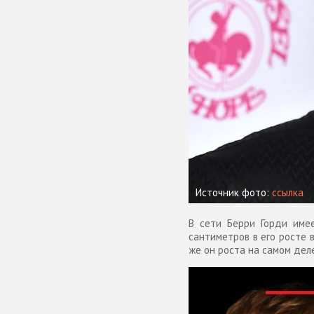
Источник фото:
ссылка
В сети Берри Горди имее
сантиметров в его росте в
же он роста на самом деле