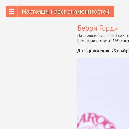
Настоящий рост знаменитостей
Берри Горди
Настоящий рост 163 санти
Рост в молодости 169 сан
Дата рождения:
28 ноябр