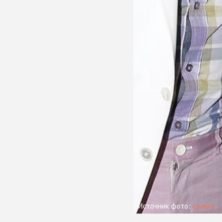
Источник фото:
ссылка