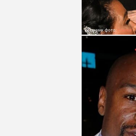
Источник фото:
ссылка