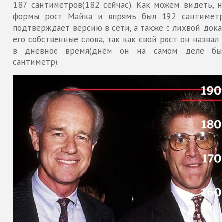
187 сантиметров(182 сейчас). Как можем видеть, н
формы рост Майка и впрямь был 192 сантиметр
подтверждает версию в сети, а также с лихвой док
его собственные слова, так как свой рост он назвал
в дневное время(днём он на самом деле бы
сантиметр).