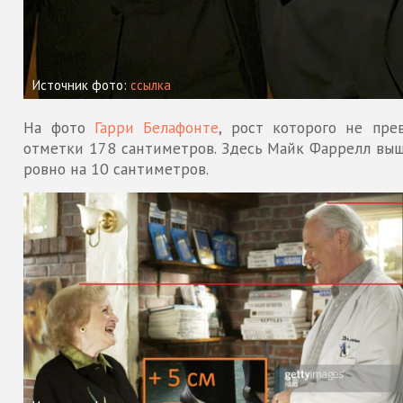
Источник фото:
ссылка
На фото
Гарри Белафонте
, рост которого не пре
отметки 178 сантиметров. Здесь Майк Фаррелл выш
ровно на 10 сантиметров.