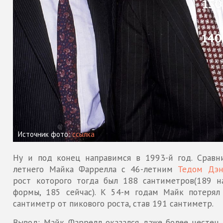
Источник фото:
ссылка
Ну и под конец направимся в 1993-й год. Сравн
летнего Майка Фаррелла с 46-летним
Тедом Дэн
рост которого тогда был 188 сантиметров(189 н
формы, 185 сейчас). К 54-м годам Майк потерял
сантиметр от пикового роста, став 191 сантиметр.
Вывод: Майк Фаррелл оказался даже более честен 