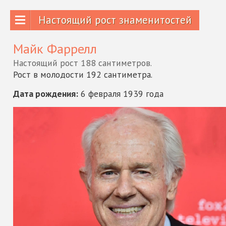
Настоящий рост знаменитостей
Майк Фаррелл
Настоящий рост 188 сантиметров.
Рост в молодости 192 сантиметра.
Дата рождения:
6 февраля 1939 года