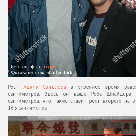
Источник фото:
ссылка
Фото-агентство: Shutterstock
Рост
Адама Сэндлера
в утреннее время раве
сантиметров. Здесь он выше Роба Шнайдера
сантиметров, что также ставит рост второго на о
163 сантиметра.