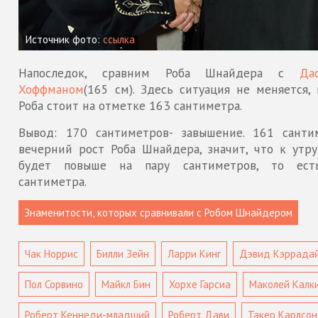
Источник фото:
ссылка
Напоследок, сравним Роба Шнайдера с
Да
Хоффманом
(165 см). Здесь ситуация не меняется,
Роба стоит на отметке 163 сантиметра.
Вывод: 170 сантиметров- завышение. 161 санти
вечерний рост Роба Шнайдера, значит, что к утру
будет повыше на пару сантиметров, то ест
сантиметра.
Чак Норрис
Билли Зейн
Ларри Кинг
Дэвид Кэррада
Пол Сорвино
Майкл Бин
Хорхе Гарсиа
Маколей Калк
Роберт Кеннеди-младший
Роберт Дави
Такер Карлсон