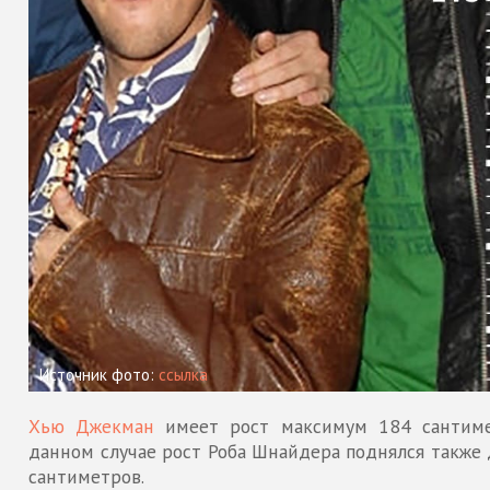
Источник фото:
ссылка
Хью Джекман
имеет рост максимум 184 сантиме
данном случае рост Роба Шнайдера поднялся также 
сантиметров.