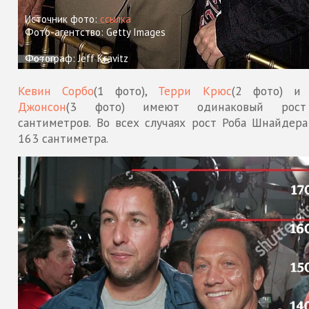
Источник фото:
ссылка
Фото-агентство: Getty Images
Фотограф: Jeff Kravitz
Кевин Сорбо
(1 фото),
Терри Крюс
(2 фото) 
Джонсон
(3 фото) имеют одинаковый рос
сантиметров. Во всех случаях рост Роба Шнайдера
163 сантиметра.