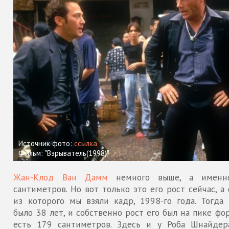
Источник фото:
ссылка
Фильм: "Взрыватель(1998)"
Жан-Клод Ван Дамм
немного выше, а именн
сантиметров. Но вот только это его рост сейчас, а
из которого мы взяли кадр, 1998-го года. Тогда 
было 38 лет, и собственно рост его был на пике фо
есть 179 сантиметров. Здесь и у Роба Шнайдер