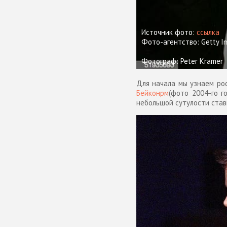
Источник фото:
ссылка
Фото-агентство: Getty I
Фотограф: Peter Kramer
Для начала мы узнаем ро
Бейконрм
(фото 2004-го г
небольшой сутулости став