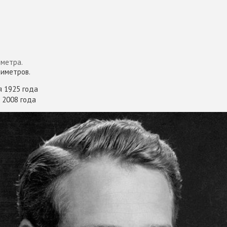
метра.
тиметров.
я 1925 года
 2008 года