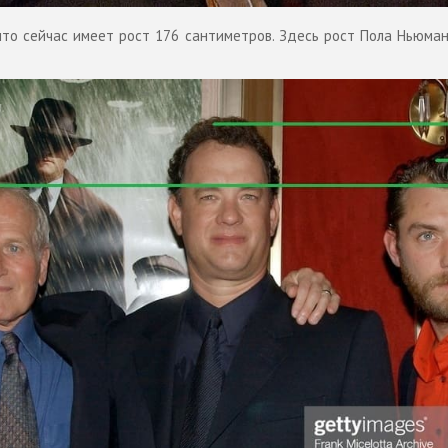
, что сейчас имеет рост 176 сантиметров. Здесь рост Пола Ньюма