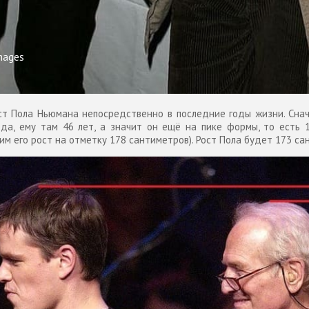
mages
ст Пола Ньюмана непосредственно в последние годы жизни. Сна
ода, ему там 46 лет, а значит он ещё на пике формы, то есть 
им его рост на отметку 178 сантиметров). Рост Пола будет 173 са