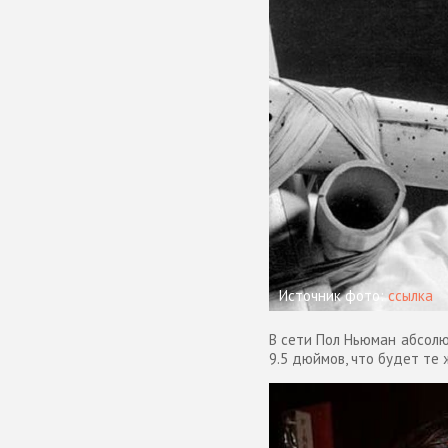
Источник фото:
ссылка
В сети Пол Ньюман абсолю
9.5 дюймов, что будет те 