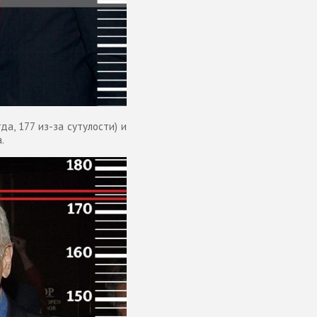
гда, 177 из-за сутулости) и
.