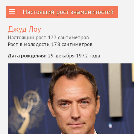
Настоящий рост знаменитостей
Джуд Лоу
Настоящий рост 177 сантиметров.
Рост в молодости 178 сантиметров.
Дата рождения:
29 декабря 1972 года