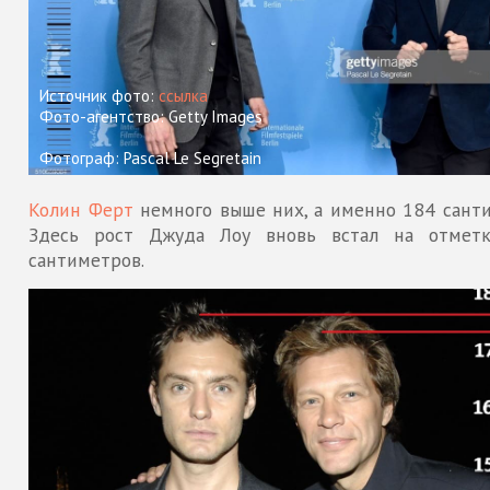
Источник фото:
ссылка
Фото-агентство: Getty Images
Фотограф: Pascal Le Segretain
Колин Ферт
немного выше них, а именно 184 санти
Здесь рост Джуда Лоу вновь встал на отмет
сантиметров.