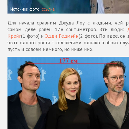
Источник фото:
ссылка
Для начала сравним Джуда Лоу с людьми, чей р
самом деле равен 178 сантиметров. Эти люди:
Крейг
(1 фото) и
Эдди Редмэйн
(2 фото). По идее, он
быть одного роста с колллегами, однако в обоих слу
пусть и совсем немного, но ниже них.