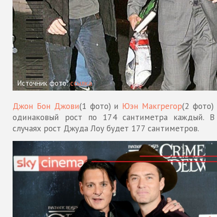
Источник фото:
ссылка
Джон Бон Джови
(1 фото) и
Юэн Макгрегор
(2 фото)
одинаковый рост по 174 сантиметра каждый. В
случаях рост Джуда Лоу будет 177 сантиметров.