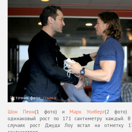
Источник фото:
ссылка
Шон Пенн
(1 фото) и
Марк Уолберг
(2 фото)
одинаковый рост по 171 сантиметру каждый. В
случаях рост Джуда Лоу встал на отметку 1
сантиметров.