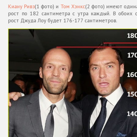
Киану Ривз
(1 фото) и
Том Хэнкс
(2 фото) имеют один
рост по 182 сантиметра с утра каждый. В обоих с
рост Джуда Лоу будет 176-177 сантиметров.