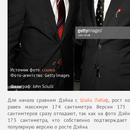
Источник фото:
ссылка
Фото-агентство: Getty Images
Фотограф: John Sciulli
Для начала сравним Дэйна с
Шайа Лабаф
, рост к
равен максимум 174 сантиметра. Версии 175
сантимтеров сразу отпадают, так как на фото Дэйн
173 сантиметра, что собственно подтверждает
популярную версию о росте Дэйна.