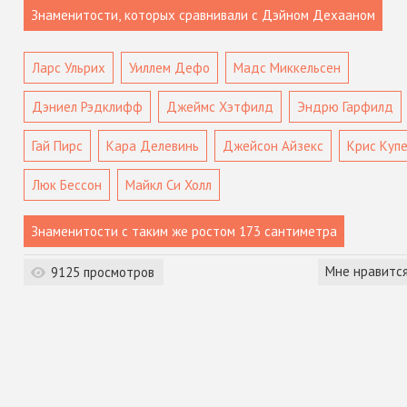
Ларс Ульрих
Уиллем Дефо
Мадс Миккельсен
Дэниел Рэдклифф
Джеймс Хэтфилд
Эндрю Гарфилд
Гай Пирс
Кара Делевинь
Джейсон Айзекс
Крис Куп
Люк Бессон
Майкл Си Холл
Мне нравитс
9125 просмотров