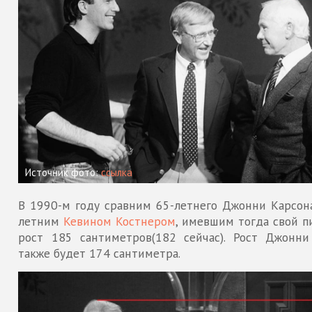
Источник фото:
ссылка
В 1990-м году сравним 65-летнего Джонни Карсона
летним
Кевином Костнером
, имевшим тогда свой п
рост 185 сантиметров(182 сейчас). Рост Джонни
также будет 174 сантиметра.