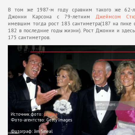
В том же 1987-м году сравним такого же 62-л
Джонни Карсона с 79-летним
Джеймсом Стю
имевшим тогда рост 183 сантиметра(187 на пике 
182 в последние годы жизни). Рост Джонни и здесь
175 сантиметров.
Источник фото:
ссылка
Фото-агентство: Getty Images
Фотограф: Jim Smeal