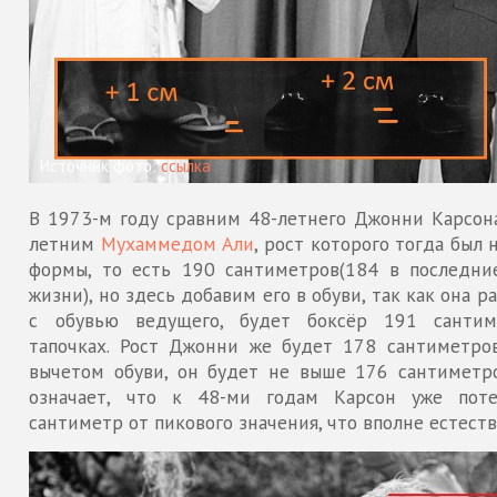
Источник фото:
ссылка
В 1973-м году сравним 48-летнего Джонни Карсона
летним
Мухаммедом Али
, рост которого тогда был 
формы, то есть 190 сантиметров(184 в последни
жизни), но здесь добавим его в обуви, так как она р
с обувью ведущего, будет боксёр 191 санти
тапочках. Рост Джонни же будет 178 сантиметров
вычетом обуви, он будет не выше 176 сантиметро
означает, что к 48-ми годам Карсон уже пот
сантиметр от пикового значения, что вполне естеств