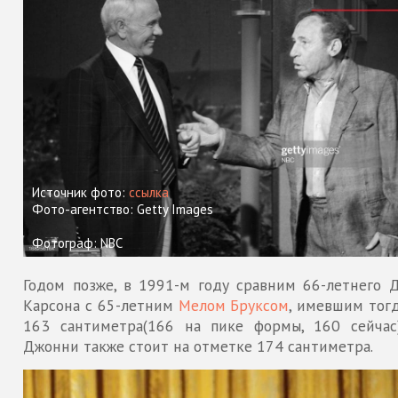
Источник фото:
ссылка
Фото-агентство: Getty Images
Фотограф: NBC
Годом позже, в 1991-м году сравним 66-летнего 
Карсона с 65-летним
Мелом Бруксом
, имевшим тог
163 сантиметра(166 на пике формы, 160 сейчас)
Джонни также стоит на отметке 174 сантиметра.