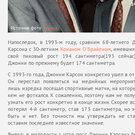
Источник фото:
ссылка
Напоследок, в 1993-м году, сравним 68-летнего 
Карсона с 30-летним
Конаном О'Брайеном
, имевшим
свой пиковый рост 194 сантиметра(193 сейчас)
Джонни по-прежнему будет 174 сантиметра.
С 1993-го года, Джонни Карсон конкретно ушел в от
Он перестал появляться на медийных мероприят
лишь изредка посещал спортивные матчи, на которы
кем не фоткался. К сожалению, поэтому нам не пол
узнать его рост конкретно в конце жизни. Скорее вс
потерял 4-й сантиметр, став 173 сантиметра, но 
быть и нет. Без точности мы утверждать не ста
оставим последнее известное значение.
Вывод: в молодости с утра рост Джонни Карсона б