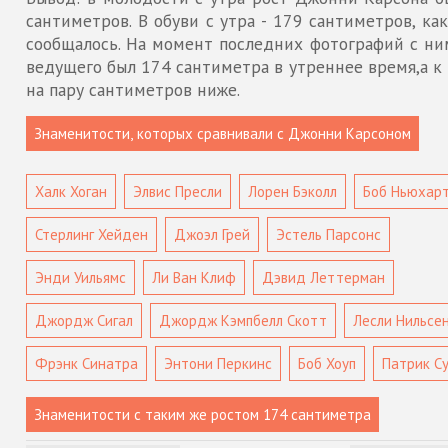
сантиметров. В обуви с утра - 179 сантиметров, ка
сообщалось. На момент последних фотографий с ним
ведущего был 174 сантиметра в утреннее время,а к
на пару сантиметров ниже.
Халк Хоган
Элвис Пресли
Лорен Бэколл
Боб Ньюхар
Стерлинг Хейден
Джоэл Грей
Эстель Парсонс
Энди Уильямс
Ли Ван Клиф
Дэвид Леттерман
Джордж Сигал
Джордж Кэмпбелл Скотт
Лесли Нильсе
Фрэнк Синатра
Энтони Перкинс
Боб Хоуп
Патрик С