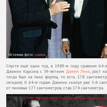
Источник фото:
ссылка
Спустя ещё один год, в 1989-м году сравним 64-л
Джонни Карсона с 39-летним
Джеем Лено
, рост к
тогда был на пике формы, то есть 178 сантиметр
сегодня). К 64-м годам Джонни скинул уже 3-й сан
от пиковых 177 сантиметров, став 174 сантиметра.