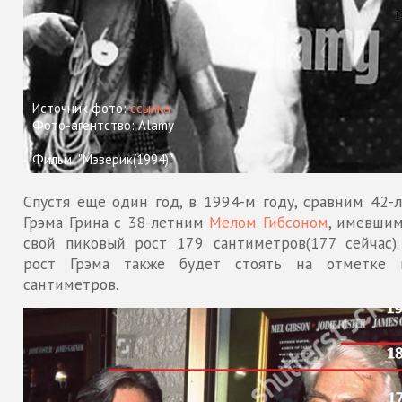
Источник фото:
ссылка
Фото-агентство: Alamy
Фильм: "Мэверик(1994)"
Спустя ещё один год, в 1994-м году, сравним 42-л
Грэма Грина с 38-летним
Мелом Гибсоном
, имевшим
свой пиковый рост 179 сантиметров(177 сейчас).
рост Грэма также будет стоять на отметке
сантиметров.