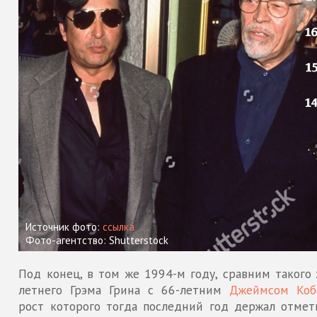
Источник фото:
ссылка
Фото-агентство: Shutterstock
Под конец, в том же 1994-м году, сравним такого 
летнего Грэма Грина с 66-летним
Джеймсом Коб
рост которого тогда последний год держал отмет