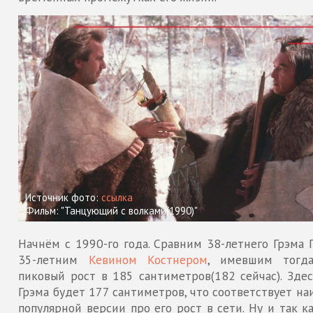
Источник фото:
ссылка
Фильм: "Танцующий с волками(1990)"
Начнём с 1990-го года. Сравним 38-летнего Грэма 
35-летним
Кевином Костнером
, имевшим тогд
пиковый рост в 185 сантиметров(182 сейчас). Здес
Грэма будет 177 сантиметров, что соответствует н
популярной версии про его рост в сети. Ну и так к