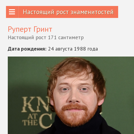
Настоящий рост знаменитостей
Руперт Гринт
Настоящий рост 171 сантиметр
Дата рождения:
24 августа 1988 года