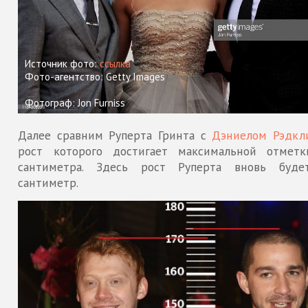
Источник фото:
ссылка
Фото-агентство: Getty Images
Фотограф: Jon Furniss
Далее сравним Руперта Гринта с
Дэниелом Рэдкл
рост которого достигает максимальной отмет
сантиметра. Здесь рост Руперта вновь буд
сантиметр.