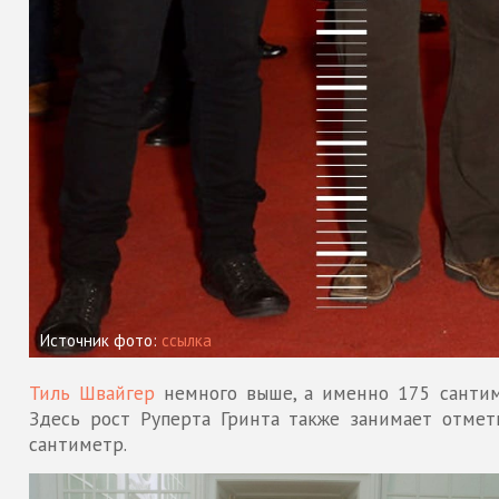
Источник фото:
ссылка
Тиль Швайгер
немного выше, а именно 175 сантим
Здесь рост Руперта Гринта также занимает отмет
сантиметр.