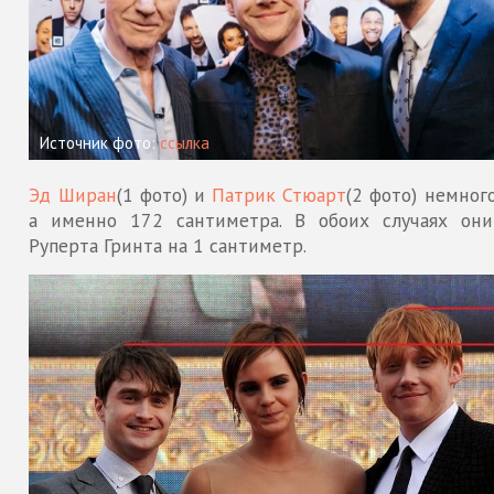
Источник фото:
ссылка
Эд Ширан
(1 фото) и
Патрик Стюарт
(2 фото) немног
а именно 172 сантиметра. В обоих случаях он
Руперта Гринта на 1 сантиметр.