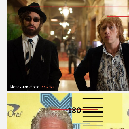
Источник фото:
ссылка