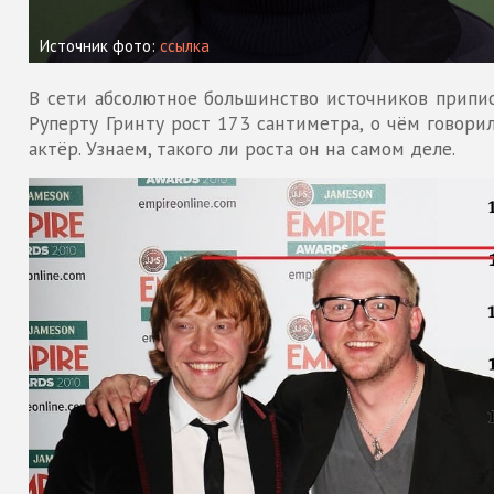
Источник фото:
ссылка
В сети абсолютное большинство источников припи
Руперту Гринту рост 173 сантиметра, о чём говори
актёр. Узнаем, такого ли роста он на самом деле.