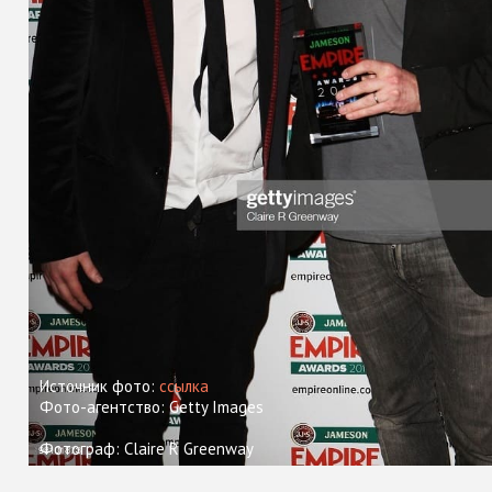
Источник фото:
ссылка
Фото-агентство: Getty Images
Фотограф: Claire R Greenway