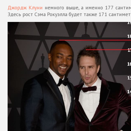
Джордж Клуни
немного выше, а именно 177 сантим
Здесь рост Сэма Рокуэлла будет также 171 сантимет