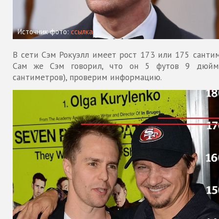
Источник фото:
ссылка
В сети Сэм Рокуэлл имеет рост 173 или 175 сантим
Сам же Сэм говорил, что он 5 футов 9 дюйм
сантиметров), проверим информацию.