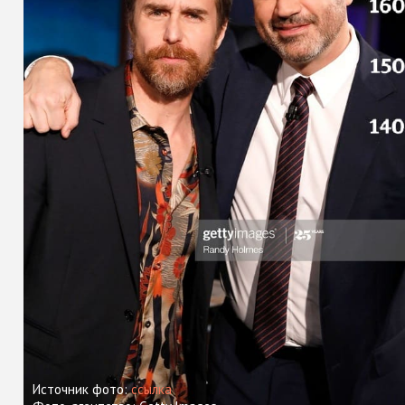
Источник фото:
ссылка