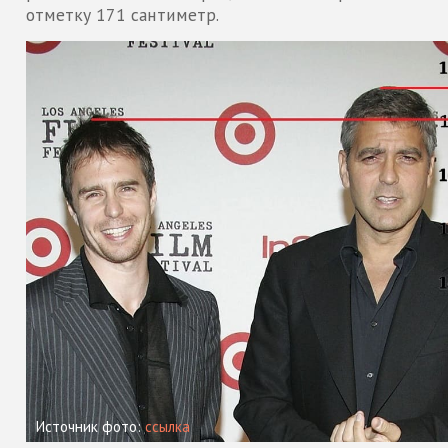
отметку 171 сантиметр.
Источник фото:
ссылка