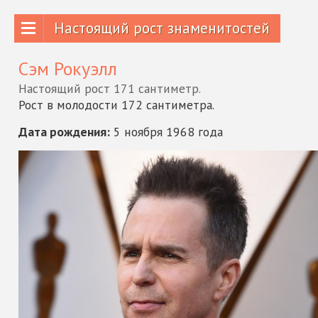
Настоящий рост знаменитостей
Сэм Рокуэлл
Настоящий рост 171 сантиметр.
Рост в молодости 172 сантиметра.
Дата рождения:
5 ноября 1968 года