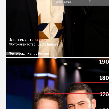
Источник фото:
ссылка
Фото-агентство: Getty Images
Фотограф: Randy Holmes