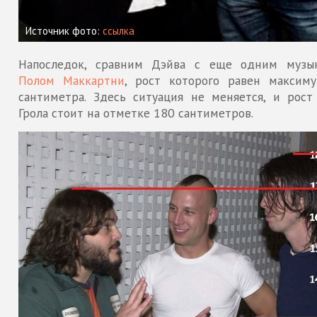
Источник фото:
ссылка
Напоследок, сравним Дэйва с еще одним музы
Полом Маккартни
, рост которого равен максим
сантиметра. Здесь ситуация не меняется, и рост
Грола стоит на отметке 180 сантиметров.