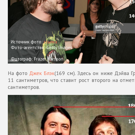
Источник фото:
ссылка
Фото-агентство: Getty Images
Фотограф: Frazer Harrison
На фото
Джек Блэк
(169 см). Здесь он ниже Дэйва Г
11 сантиметров, что ставит рост второго на отмет
сантиметров.