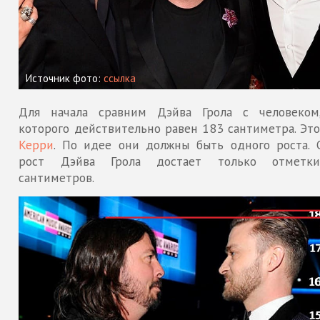
Источник фото:
ссылка
Для начала сравним Дэйва Грола с человеком
которого действительно равен 183 сантиметра. Эт
Керри
. По идее они должны быть одного роста. 
рост Дэйва Грола достает только отметк
сантиметров.