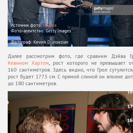
Источник фото:
ссылка
Фото-агентство: Getty Images
Фотограф: Kevork Djansezian
Далее рассмотрим фото, где сравним Дэйва Г
Кевином Хартом
, рост которого не превышает о
160 сантиметров. Здесь видно, что Грол сутулится
рост будет 177.5 см. С прямой спиной он вполне до
до 180 сантиметров.