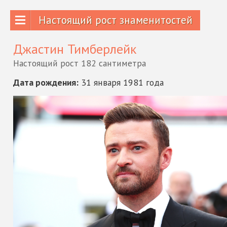
Настоящий рост знаменитостей
Джастин Тимберлейк
Настоящий рост 182 сантиметра
Дата рождения:
31 января 1981 года