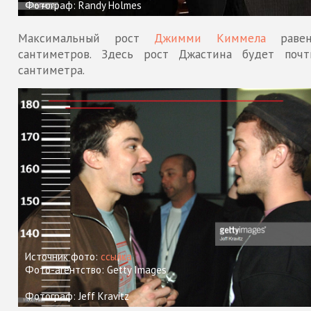
Фотограф: Randy Holmes
Максимальный рост
Джимми Киммела
раве
сантиметров. Здесь рост Джастина будет поч
сантиметра.
Источник фото:
ссылка
Фото-агентство: Getty Images
Фотограф: Jeff Kravitz