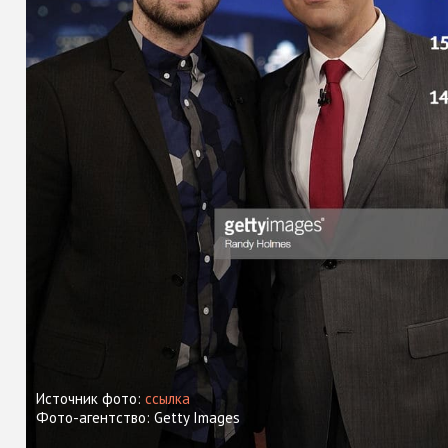
Источник фото:
ссылка
Фото-агентство: Getty Images