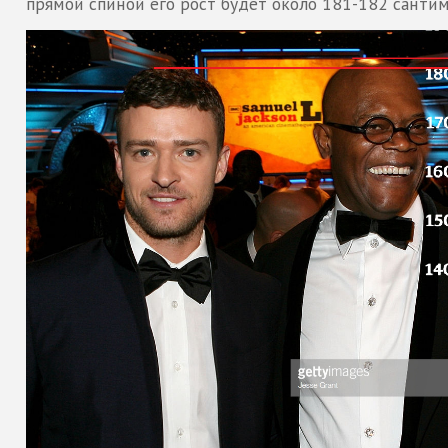
прямой спиной его рост будет около 181-182 сантим