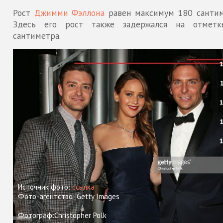
Рост
Джимми Фэллона
равен максимум 180 сантим
Здесь его рост также задержался на отмет
сантиметра.
Источник фото:
ссылка
Фото-агентство: Getty Images
Фотограф:Christopher Polk