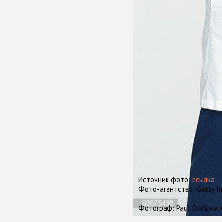
Источник фото:
ссылка
Фото-агентство: Getty I
Фотограф: Paul Drinkwat