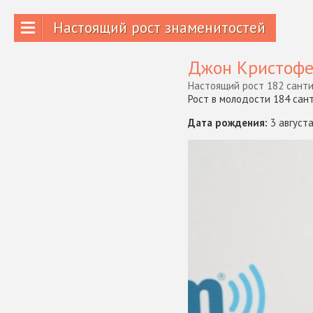
Настоящий рост знаменитостей
Джон Кристофе
Настоящий рост 182 санти
Рост в молодости 184 сан
Дата рождения:
3 августа