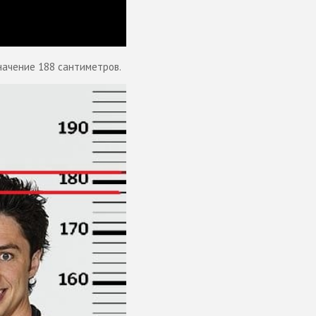
значение 188 сантиметров.