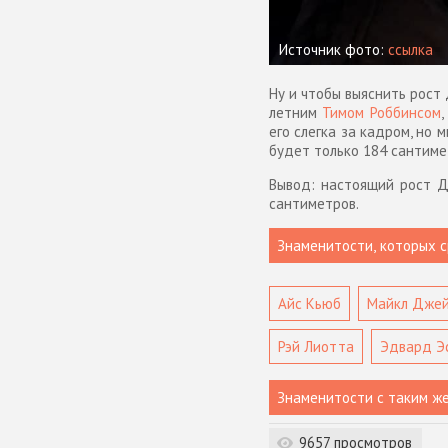
Источник фото:
ссылка
Ну и чтобы выяснить рост
летним
Тимом Роббинсом
,
его слегка за кадром, но
будет только 184 сантиме
Вывод: настоящий рост Д
сантиметров.
Айс Кьюб
Майкл Дже
Рэй Лиотта
Эдвард Э
9657 просмотров