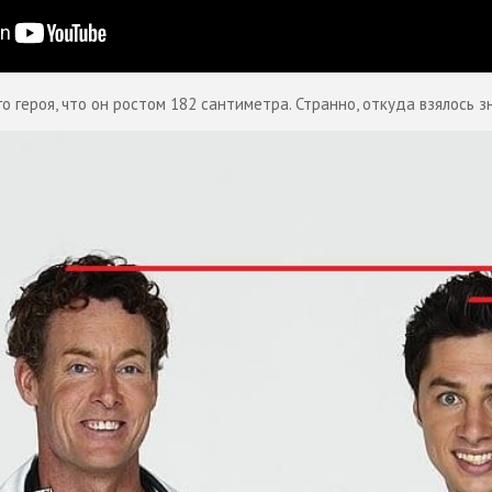
о героя, что он ростом 182 сантиметра. Странно, откуда взялось 