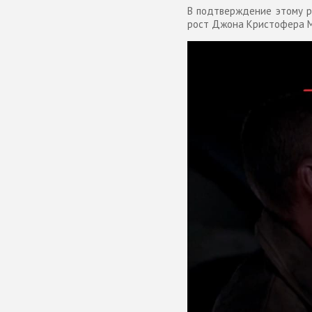
В подтверждение этому 
рост Джона Кристофера Ма