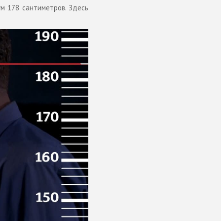
ум 178 сантиметров. Здесь