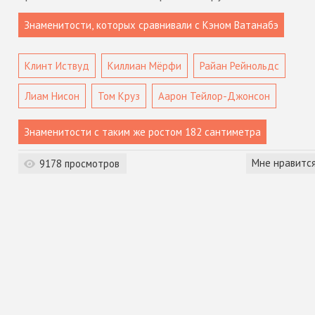
Клинт Иствуд
Киллиан Мёрфи
Райан Рейнольдс
Лиам Нисон
Том Круз
Аарон Тейлор-Джонсон
Мне нравитс
9178 просмотров