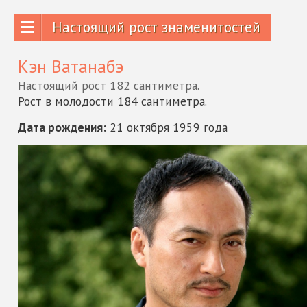
Настоящий рост знаменитостей
Кэн Ватанабэ
Настоящий рост 182 сантиметра.
Рост в молодости 184 сантиметра.
Дата рождения:
21 октября 1959 года