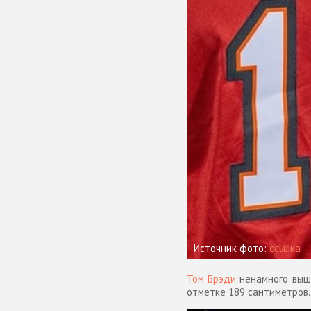
Источник фото:
ссылка
Том Брэди
ненамного выше
отметке 189 сантиметров.