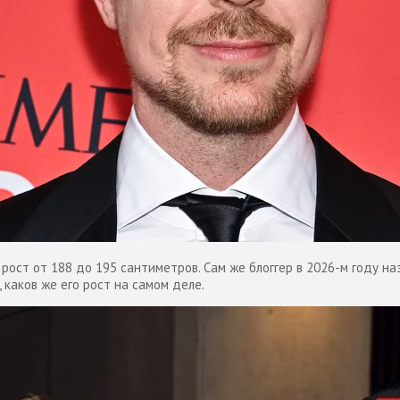
рост от 188 до 195 сантиметров. Сам же блоггер в 2026-м году наз
, каков же его рост на самом деле.