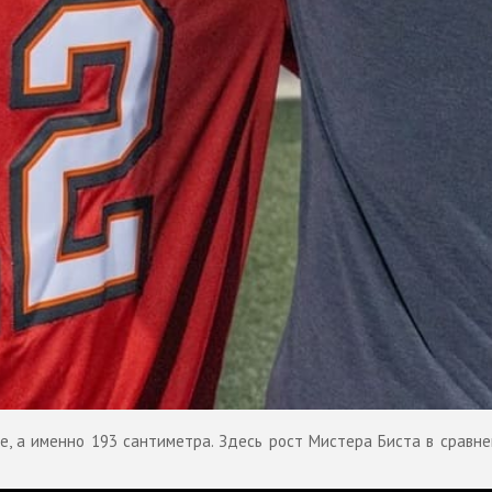
, а именно 193 сантиметра. Здесь рост Мистера Биста в сравне