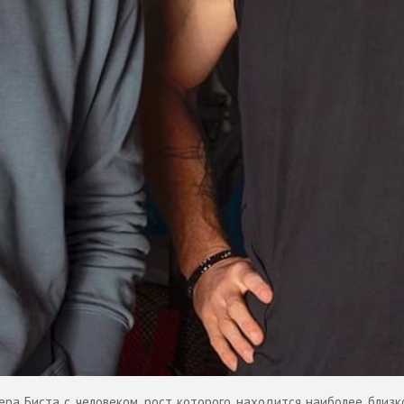
ра Биста с человеком, рост которого находится наиболее близк