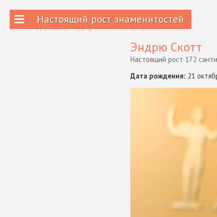
Настоящий рост знаменитостей
Эндрю Скотт
Настоящий рост 172 сант
Дата рождения:
21 октяб