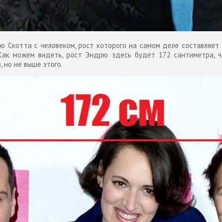
 Скотта с человеком, рост которого на самом деле составляет 
 Как можем видеть, рост Эндрю здесь будет 172 сантиметра, 
 но не выше этого.